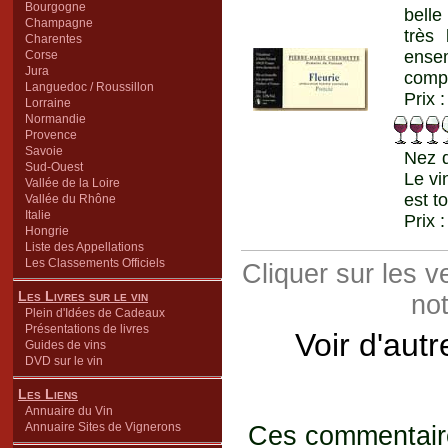
Bourgogne
belle
Champagne
très
Charentes
ensem
Corse
Jura
compr
Languedoc / Roussillon
Prix 
Lorraine
Normandie
Provence
Savoie
Nez d
Sud-Ouest
Le vi
Vallée de la Loire
est t
Vallée du Rhône
Italie
Prix 
Hongrie
Liste des Appellations
Les Classements Officiels
Cliquer sur les 
Les Livres sur le vin
not
Plein d'Idées de Cadeaux
Présentations de livres
Voir d'aut
Guides de vins
DVD sur le vin
Les Liens
Annuaire du Vin
Annuaire Sites de Vignerons
Ces commentaires