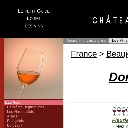
Le petit Guide
Loisel
des vins
Accueil
Les Livres
Les Vins
France
>
Beauj
Do
Les Vins
Dernières Dégustations
Les Vins du Mois
Alsace
Fleuri
Beaujolais
Bordeaux
Nez d