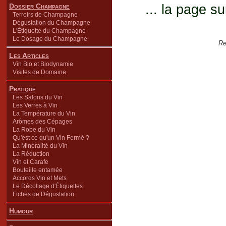
Dossier Champagne
... la page su
Terroirs de Champagne
Dégustation du Champagne
L'Étiquette du Champagne
Le Dosage du Champagne
Re
Les Articles
Vin Bio et Biodynamie
Visites de Domaine
Pratique
Les Salons du Vin
Les Verres à Vin
La Température du Vin
Arômes des Cépages
La Robe du Vin
Qu'est ce qu'un Vin Fermé ?
La Minéralité du Vin
La Réduction
Vin et Carafe
Bouteille entamée
Accords Vin et Mets
Le Décollage d'Étiquettes
Fiches de Dégustation
Humour