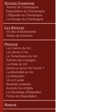
Dossier Champagne
Terroirs de Champagne
Dégustation du Champagne
L'Étiquette du Champagne
Le Dosage du Champagne
Les Articles
Vin Bio et Biodynamie
Visites de Domaine
Pratique
Les Salons du Vin
Les Verres à Vin
La Température du Vin
Arômes des Cépages
La Robe du Vin
Qu'est ce qu'un Vin Fermé ?
La Minéralité du Vin
La Réduction
Vin et Carafe
Bouteille entamée
Accords Vin et Mets
Le Décollage d'Étiquettes
Fiches de Dégustation
Humour