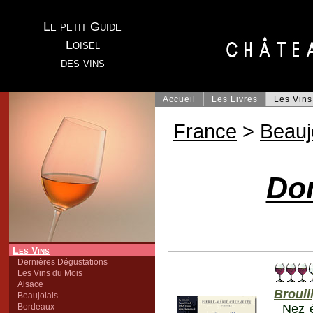
Le petit Guide
Loisel
des vins
Accueil
Les Livres
Les Vins
France
>
Beauj
Do
Les Vins
Dernières Dégustations
Les Vins du Mois
Alsace
Brouil
Beaujolais
Bordeaux
Nez é