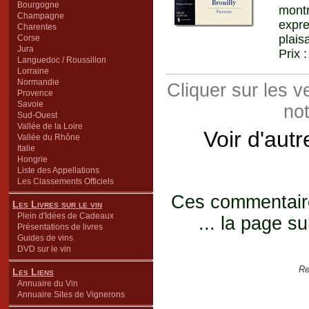
Bourgogne
mont
Champagne
expre
Charentes
plais
Corse
Jura
Prix 
Languedoc / Roussillon
Lorraine
Normandie
Cliquer sur les 
Provence
Savoie
not
Sud-Ouest
Vallée de la Loire
Voir d'aut
Vallée du Rhône
Italie
Hongrie
Liste des Appellations
Les Classements Officiels
Ces commentaires
Les Livres sur le vin
Plein d'Idées de Cadeaux
... la page su
Présentations de livres
Guides de vins
DVD sur le vin
Re
Les Liens
Annuaire du Vin
Annuaire Sites de Vignerons