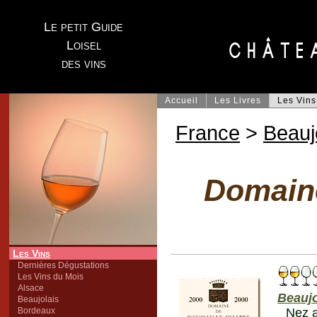
Le petit Guide
Loisel
des vins
Accueil
Les Livres
Les Vins
France
>
Beauj
Domaine
Les Vins
Dernières Dégustations
Les Vins du Mois
Alsace
Beaujo
Beaujolais
Bordeaux
Nez a