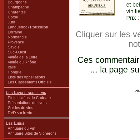
Bourgogne
et be
Champagne
vinif
Charentes
Prix 
Corse
Jura
Languedoc / Roussillon
Cliquer sur les 
Lorraine
Normandie
not
Provence
Savoie
Sud-Ouest
Vallée de la Loire
Ces commentaires
Vallée du Rhône
Italie
... la page su
Hongrie
Liste des Appellations
Les Classements Officiels
Re
Les Livres sur le vin
Plein d'Idées de Cadeaux
Présentations de livres
Guides de vins
DVD sur le vin
Les Liens
Annuaire du Vin
Annuaire Sites de Vignerons