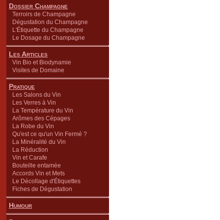
Dossier Champagne
Terroirs de Champagne
Dégustation du Champagne
L'Étiquette du Champagne
Le Dosage du Champagne
Les Articles
Vin Bio et Biodynamie
Visites de Domaine
Pratique
Les Salons du Vin
Les Verres à Vin
La Température du Vin
Arômes des Cépages
La Robe du Vin
Qu'est ce qu'un Vin Fermé ?
La Minéralité du Vin
La Réduction
Vin et Carafe
Bouteille entamée
Accords Vin et Mets
Le Décollage d'Étiquettes
Fiches de Dégustation
Humour