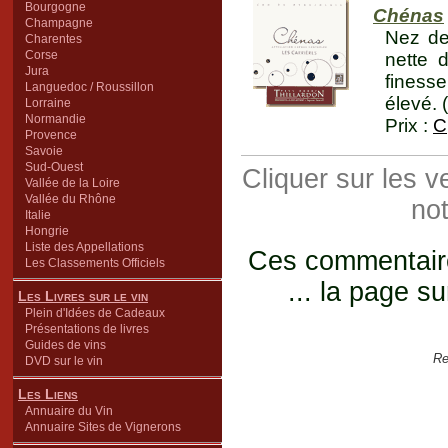
Bourgogne
Chénas
Champagne
Nez de
Charentes
Corse
nette 
Jura
finesse
Languedoc / Roussillon
élevé. 
Lorraine
Normandie
Prix :
C
Provence
Savoie
Sud-Ouest
Cliquer sur les 
Vallée de la Loire
Vallée du Rhône
not
Italie
Hongrie
Liste des Appellations
Ces commentaires
Les Classements Officiels
... la page su
Les Livres sur le vin
Plein d'Idées de Cadeaux
Présentations de livres
Guides de vins
Re
DVD sur le vin
Les Liens
Annuaire du Vin
Annuaire Sites de Vignerons