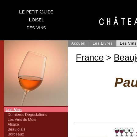
Le petit Guide
Loisel
des vins
Accueil
Les Livres
Les Vins
France
>
Beauj
Pau
Les Vins
Dernières Dégustations
Les Vins du Mois
Alsace
Beaujolais
Bordeaux