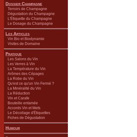
Dossier Champagne
Terroirs de Champagne
Dégustation du Champagne
L'Étiquette du Champagne
Le Dosage du Champagne
Les Articles
Vin Bio et Biodynamie
Visites de Domaine
Pratique
Les Salons du Vin
Les Verres à Vin
La Température du Vin
Arômes des Cépages
La Robe du Vin
Qu'est ce qu'un Vin Fermé ?
La Minéralité du Vin
La Réduction
Vin et Carafe
Bouteille entamée
Accords Vin et Mets
Le Décollage d'Étiquettes
Fiches de Dégustation
Humour