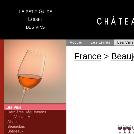
Le petit Guide
Loisel
des vins
Accueil
Les Livres
Les Vins
France
>
Beauj
Les Vins
Dernières Dégustations
Les Vins du Mois
Alsace
Beaujolais
Bordeaux