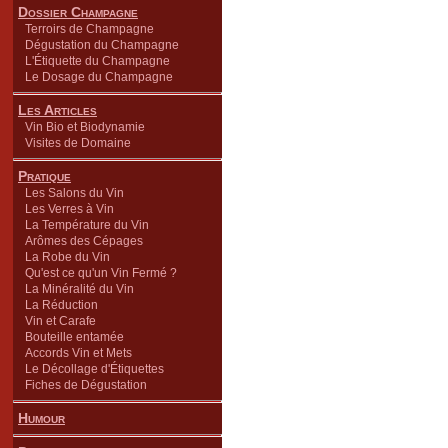
Dossier Champagne
Terroirs de Champagne
Dégustation du Champagne
L'Étiquette du Champagne
Le Dosage du Champagne
Les Articles
Vin Bio et Biodynamie
Visites de Domaine
Pratique
Les Salons du Vin
Les Verres à Vin
La Température du Vin
Arômes des Cépages
La Robe du Vin
Qu'est ce qu'un Vin Fermé ?
La Minéralité du Vin
La Réduction
Vin et Carafe
Bouteille entamée
Accords Vin et Mets
Le Décollage d'Étiquettes
Fiches de Dégustation
Humour