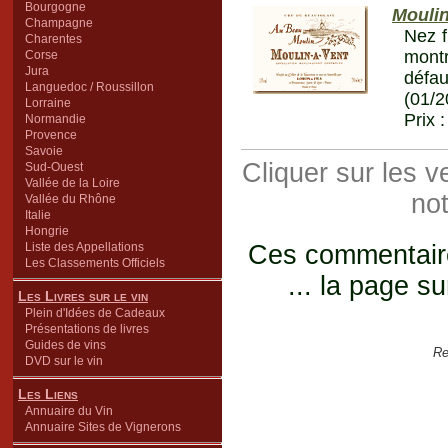
Bourgogne
Moulin
Champagne
Nez f
Charentes
montr
Corse
Jura
défau
Languedoc / Roussillon
(01/2
Lorraine
Prix 
Normandie
Provence
Savoie
Cliquer sur les 
Sud-Ouest
Vallée de la Loire
not
Vallée du Rhône
Italie
Hongrie
Liste des Appellations
Ces commentaires
Les Classements Officiels
... la page su
Les Livres sur le vin
Plein d'Idées de Cadeaux
Présentations de livres
Guides de vins
Re
DVD sur le vin
Les Liens
Annuaire du Vin
Annuaire Sites de Vignerons