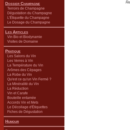
Re
Dossier Champagne
Terroirs de Champagne
Dégustation du Champagne
L'Étiquette du Champagne
Le Dosage du Champagne
Les Articles
Vin Bio et Biodynamie
Visites de Domaine
Pratique
Les Salons du Vin
Les Verres à Vin
La Température du Vin
Arômes des Cépages
La Robe du Vin
Qu'est ce qu'un Vin Fermé ?
La Minéralité du Vin
La Réduction
Vin et Carafe
Bouteille entamée
Accords Vin et Mets
Le Décollage d'Étiquettes
Fiches de Dégustation
Humour