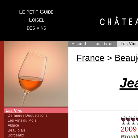
Le petit Guide
Loisel
des vins
Accueil
Les Livres
Les Vins
France
>
Beauj
Je
Les Vins
Dernières Dégustations
Les Vins du Mois
Alsace
2009
Beaujolais
Bordeaux
Brouil