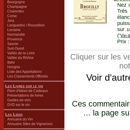
Bourgogne
Nez d
Champagne
Très
Charentes
Corse
élanc
Jura
puiss
Languedoc / Roussillon
sur u
Lorraine
Normandie
(
"
Vin 
Provence
Prix 
Savoie
Sud-Ouest
Vallée de la Loire
Cliquer sur les 
Vallée du Rhône
Italie
not
Hongrie
Liste des Appellations
Voir d'aut
Les Classements Officiels
Les Livres sur le vin
Plein d'Idées de Cadeaux
Présentations de livres
Guides de vins
Ces commentaires
DVD sur le vin
... la page su
Les Liens
Annuaire du Vin
Annuaire Sites de Vignerons