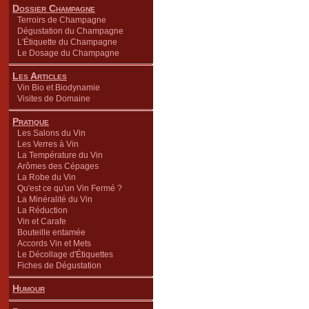
Dossier Champagne
Terroirs de Champagne
Dégustation du Champagne
L'Étiquette du Champagne
Le Dosage du Champagne
Les Articles
Vin Bio et Biodynamie
Visites de Domaine
Pratique
Les Salons du Vin
Les Verres à Vin
La Température du Vin
Arômes des Cépages
La Robe du Vin
Qu'est ce qu'un Vin Fermé ?
La Minéralité du Vin
La Réduction
Vin et Carafe
Bouteille entamée
Accords Vin et Mets
Le Décollage d'Étiquettes
Fiches de Dégustation
Humour