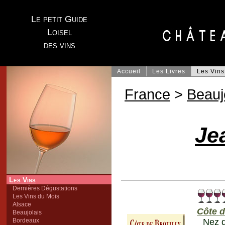
Le petit Guide
Loisel
des vins
Accueil
Les Livres
Les Vins
France
>
Beauj
Je
Les Vins
Dernières Dégustations
Les Vins du Mois
Alsace
Côte d
Beaujolais
Bordeaux
Nez d