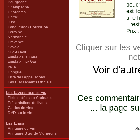
Bourgogne
bouch
Champagne
est f
Charentes
une f
Corse
Jura
il re
Languedoc / Roussillon
Prix 
Lorraine
Normandie
Provence
Cliquer sur les 
Savoie
Sud-Ouest
not
Vallée de la Loire
Vallée du Rhône
Voir d'aut
Italie
Hongrie
Liste des Appellations
Les Classements Officiels
Les Livres sur le vin
Ces commentaires
Plein d'Idées de Cadeaux
Présentations de livres
... la page su
Guides de vins
DVD sur le vin
Les Liens
Annuaire du Vin
Re
Annuaire Sites de Vignerons