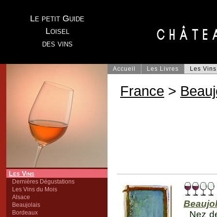
Le petit Guide
Loisel
des vins
Accueil
Les Livres
Les Vins
France
>
Beauj
Les Vins
Dernières Dégustations
Les Vins du Mois
Alsace
Beaujol
Beaujolais
Bordeaux
Nez de