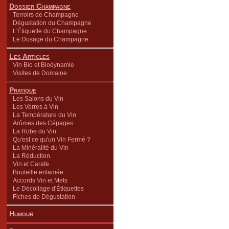
Dossier Champagne
Terroirs de Champagne
Dégustation du Champagne
L'Étiquette du Champagne
Le Dosage du Champagne
Les Articles
Vin Bio et Biodynamie
Visites de Domaine
Pratique
Les Salons du Vin
Les Verres à Vin
La Température du Vin
Arômes des Cépages
La Robe du Vin
Qu'est ce qu'un Vin Fermé ?
La Minéralité du Vin
La Réduction
Vin et Carafe
Bouteille entamée
Accords Vin et Mets
Le Décollage d'Étiquettes
Fiches de Dégustation
Humour