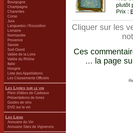
Bourgogne
plutôt 
Champagne
Prix :
Charentes
Corse
Jura
Cliquer sur les 
Languedoc / Roussillon
Lorraine
not
Normandie
Provence
Savoie
Ces commentaires
Sud-Ouest
Vallée de la Loire
... la page su
Vallée du Rhône
Italie
Hongrie
Liste des Appellations
Les Classements Officiels
Re
Les Livres sur le vin
Plein d'Idées de Cadeaux
Présentations de livres
Guides de vins
DVD sur le vin
Les Liens
Annuaire du Vin
Annuaire Sites de Vignerons