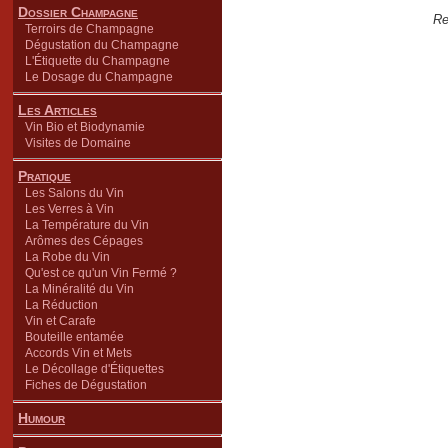
Dossier Champagne
Re
Terroirs de Champagne
Dégustation du Champagne
L'Étiquette du Champagne
Le Dosage du Champagne
Les Articles
Vin Bio et Biodynamie
Visites de Domaine
Pratique
Les Salons du Vin
Les Verres à Vin
La Température du Vin
Arômes des Cépages
La Robe du Vin
Qu'est ce qu'un Vin Fermé ?
La Minéralité du Vin
La Réduction
Vin et Carafe
Bouteille entamée
Accords Vin et Mets
Le Décollage d'Étiquettes
Fiches de Dégustation
Humour