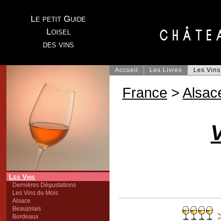
Le petit Guide
Loisel
des vins
Accueil
Les Livres
Les Vins
France
>
Alsac
V
Les Vins
Dernières Dégustations
Les Vins du Mois
Alsace
Beaujolais
Bordeaux