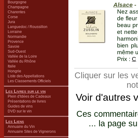
Bourgogne
Alsace
-
Champagne
Nez ass
Charentes
Corse
de fleu
Jura
beau pr
Languedoc / Roussillon
et nett
Lorraine
Normandie
harmonie
Provence
bien pl
Savoie
même un
Sud-Ouest
Vallée de la Loire
Prix :
C
Vallée du Rhône
Italie
Hongrie
Cliquer sur les 
Liste des Appellations
Les Classements Officiels
not
Les Livres sur le vin
Voir d'autres 
Plein d'Idées de Cadeaux
Présentations de livres
Guides de vins
DVD sur le vin
Ces commentaires
Les Liens
... la page su
Annuaire du Vin
Annuaire Sites de Vignerons