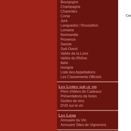
Bourgogne
Champagne
Charentes
Ces
Corse
Jura
Languedoc / Roussillon
Lorraine
Normandie
Provence
Savoie
Sud-Ouest
Vallée de la Loire
Vallée du Rhône
Italie
Hongrie
Liste des Appellations
Les Classements Officiels
Les Livres sur le vin
Plein d'Idées de Cadeaux
Présentations de livres
Guides de vins
DVD sur le vin
Les Liens
Annuaire du Vin
Annuaire Sites de Vignerons