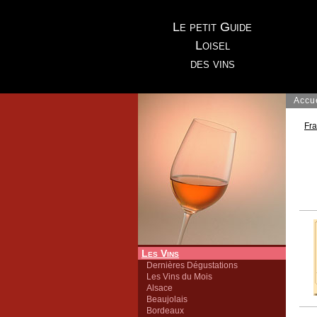
Le petit Guide
Loisel
des vins
Accu
Fr
Les Vins
Dernières Dégustations
Les Vins du Mois
Alsace
Beaujolais
Bordeaux