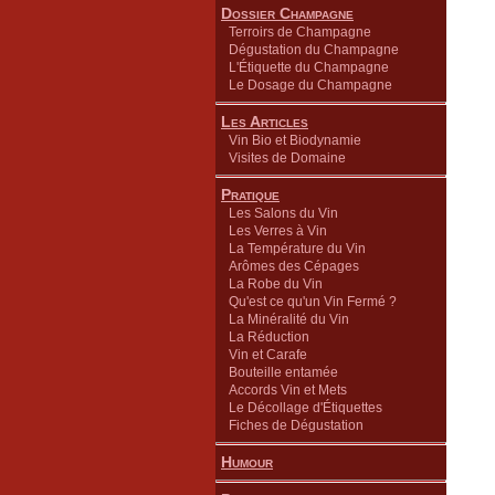
Dossier Champagne
Terroirs de Champagne
Dégustation du Champagne
L'Étiquette du Champagne
Le Dosage du Champagne
Les Articles
Vin Bio et Biodynamie
Visites de Domaine
Pratique
Les Salons du Vin
Les Verres à Vin
La Température du Vin
Arômes des Cépages
La Robe du Vin
Qu'est ce qu'un Vin Fermé ?
La Minéralité du Vin
La Réduction
Vin et Carafe
Bouteille entamée
Accords Vin et Mets
Le Décollage d'Étiquettes
Fiches de Dégustation
Humour