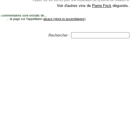
Cliquer sur les verres pour une explication du système de notation et
Voir d'autres vins de
Pierre Frick
dégustés..
 commentaires sont extraits de...
... la page sur l'appellation
alsace (pinot et assemblages)
Rechercher :