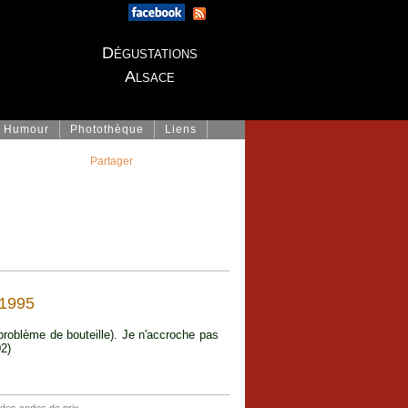
Dégustations
Alsace
Humour
Photothèque
Liens
Partager
 1995
 problème de bouteille). Je n'accroche pas
02)