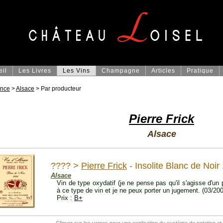
eil
Les Livres
Les Vins
Champagne
Articles
Pratique
ance
>
Alsace
> Par producteur
Pierre Frick
Alsace
???? >
Pierre Frick
- Insolite Blanc de Noir
Alsace
Vin de type oxydatif (je ne pense pas qu'il s'agisse d'un
à ce type de vin et je ne peux porter un jugement. (03/20
Prix :
B+