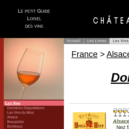
Le petit Guide
Loisel
des vins
Accueil
Les Livres
Les Vins
France
>
Alsac
Do
Les Vins
Dernières Dégustations
Les Vins du Mois
Alsace
Alsac
Beaujolais
Bordeaux
Nez f