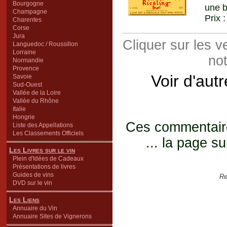
Bourgogne
une b
Champagne
Prix 
Charentes
Corse
Jura
Cliquer sur les 
Languedoc / Roussillon
Lorraine
not
Normandie
Provence
Voir d'aut
Savoie
Sud-Ouest
Vallée de la Loire
Vallée du Rhône
Italie
Hongrie
Ces commentaires
Liste des Appellations
Les Classements Officiels
... la page su
Les Livres sur le vin
Plein d'Idées de Cadeaux
Présentations de livres
Guides de vins
Re
DVD sur le vin
Les Liens
Annuaire du Vin
Annuaire Sites de Vignerons