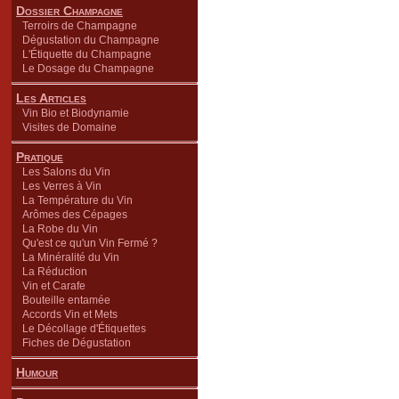
Dossier Champagne
Terroirs de Champagne
Dégustation du Champagne
L'Étiquette du Champagne
Le Dosage du Champagne
Les Articles
Vin Bio et Biodynamie
Visites de Domaine
Pratique
Les Salons du Vin
Les Verres à Vin
La Température du Vin
Arômes des Cépages
La Robe du Vin
Qu'est ce qu'un Vin Fermé ?
La Minéralité du Vin
La Réduction
Vin et Carafe
Bouteille entamée
Accords Vin et Mets
Le Décollage d'Étiquettes
Fiches de Dégustation
Humour