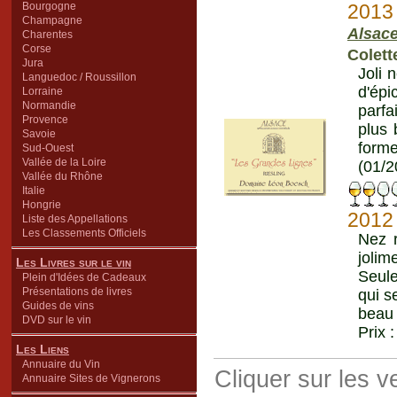
Bourgogne
2013
Champagne
Alsac
Charentes
Corse
Colett
Jura
Joli 
Languedoc / Roussillon
d'épi
Lorraine
Normandie
parfa
Provence
plus 
Savoie
forme
Sud-Ouest
Vallée de la Loire
(01/2
Vallée du Rhône
Italie
Hongrie
2012
Liste des Appellations
Les Classements Officiels
Nez r
jolim
Les Livres sur le vin
Seule
Plein d'Idées de Cadeaux
Présentations de livres
qui s
Guides de vins
beau 
DVD sur le vin
Prix 
Les Liens
Annuaire du Vin
Cliquer sur les 
Annuaire Sites de Vignerons