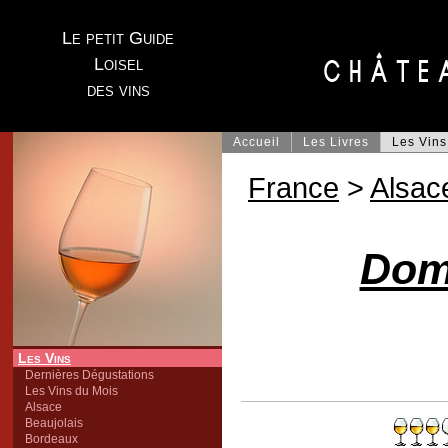
Le petit Guide
Loisel
des vins
Accueil
Les Livres
Les Vins
France
>
Alsac
Dom
Les Vins
Dernières Dégustations
Les Vins du Mois
Alsace
Beaujolais
Bordeaux