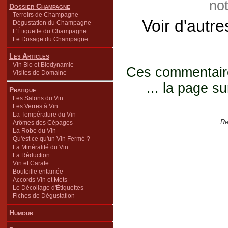
not
Dossier Champagne
Terroirs de Champagne
Voir d'autr
Dégustation du Champagne
L'Étiquette du Champagne
Le Dosage du Champagne
Les Articles
Vin Bio et Biodynamie
Ces commentaires
Visites de Domaine
... la page su
Pratique
Les Salons du Vin
Les Verres à Vin
La Température du Vin
Re
Arômes des Cépages
La Robe du Vin
Qu'est ce qu'un Vin Fermé ?
La Minéralité du Vin
La Réduction
Vin et Carafe
Bouteille entamée
Accords Vin et Mets
Le Décollage d'Étiquettes
Fiches de Dégustation
Humour