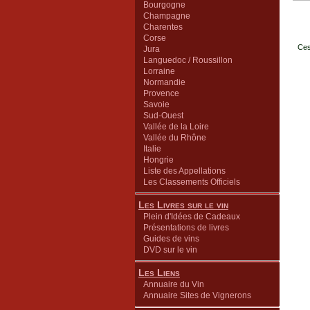
Bourgogne
Champagne
Charentes
Corse
Ces
Jura
Languedoc / Roussillon
Lorraine
Normandie
Provence
Savoie
Sud-Ouest
Vallée de la Loire
Vallée du Rhône
Italie
Hongrie
Liste des Appellations
Les Classements Officiels
Les Livres sur le vin
Plein d'Idées de Cadeaux
Présentations de livres
Guides de vins
DVD sur le vin
Les Liens
Annuaire du Vin
Annuaire Sites de Vignerons