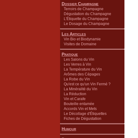
Dossier Champagne
Terroirs de Champagne
Dégustation du Champagne
L'Étiquette du Champagne
Le Dosage du Champagne
Les Articles
Vin Bio et Biodynamie
Visites de Domaine
Pratique
Les Salons du Vin
Les Verres à Vin
La Température du Vin
Arômes des Cépages
La Robe du Vin
Qu'est ce qu'un Vin Fermé ?
La Minéralité du Vin
La Réduction
Vin et Carafe
Bouteille entamée
Accords Vin et Mets
Le Décollage d'Étiquettes
Fiches de Dégustation
Humour