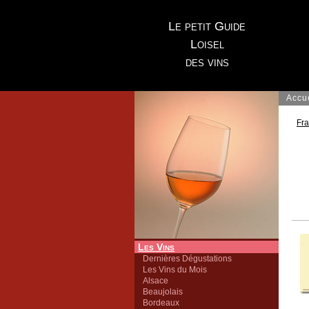
Le petit Guide
Loisel
des vins
Accu
Fr
Les Vins
Dernières Dégustations
Les Vins du Mois
Alsace
Beaujolais
Bordeaux