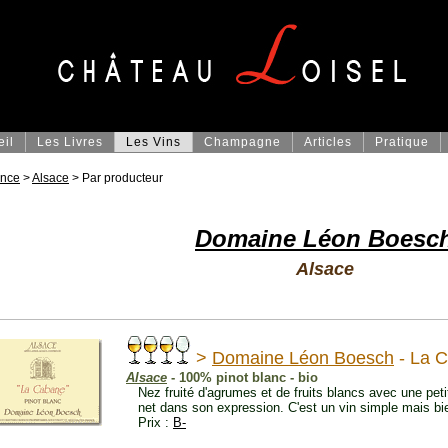
eil
Les Livres
Les Vins
Champagne
Articles
Pratique
ance
>
Alsace
> Par producteur
Domaine Léon Boesc
Alsace
>
Domaine Léon Boesch
- La 
Alsace
- 100% pinot blanc - bio
Nez fruité d'agrumes et de fruits blancs avec une petit
net dans son expression. C'est un vin simple mais bien
Prix :
B-