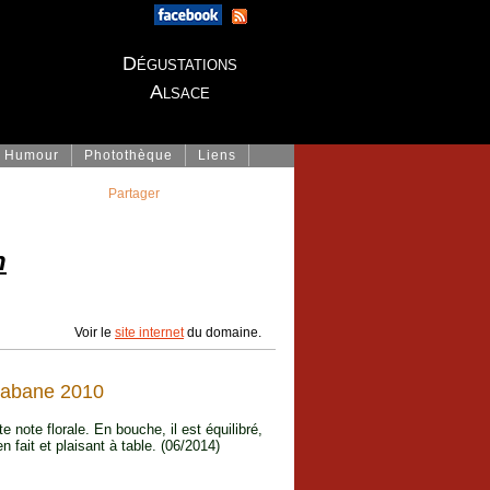
Dégustations
Alsace
Humour
Photothèque
Liens
Partager
h
Voir le
site internet
du domaine.
Cabane 2010
e note florale. En bouche, il est équilibré,
 fait et plaisant à table. (06/2014)