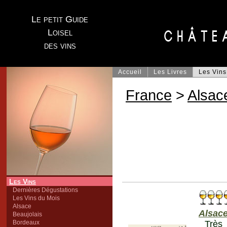
Le petit Guide
Loisel
des vins
Accueil
Les Livres
Les Vins
France
>
Alsac
Les Vins
Dernières Dégustations
Les Vins du Mois
Alsace
Alsace
Beaujolais
Bordeaux
Très