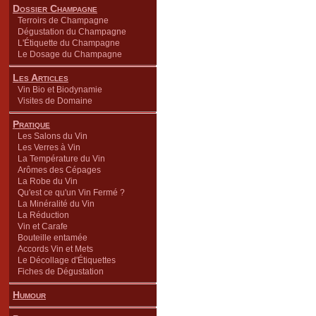
Dossier Champagne
Terroirs de Champagne
Dégustation du Champagne
L'Étiquette du Champagne
Le Dosage du Champagne
Les Articles
Vin Bio et Biodynamie
Visites de Domaine
Pratique
Les Salons du Vin
Les Verres à Vin
La Température du Vin
Arômes des Cépages
La Robe du Vin
Qu'est ce qu'un Vin Fermé ?
La Minéralité du Vin
La Réduction
Vin et Carafe
Bouteille entamée
Accords Vin et Mets
Le Décollage d'Étiquettes
Fiches de Dégustation
Humour