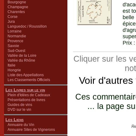
Bourgogne
d'aca
Champagne
est t
Charentes
belle
Corse
Jura
épice
Languedoc / Roussillon
d'agr
Lorraine
super
Normandie
Provence
Prix 
Savoie
Sud-Ouest
Vallée de la Loire
Cliquer sur les 
Vallée du Rhône
Italie
not
Hongrie
Liste des Appellations
Voir d'autres
Les Classements Officiels
Les Livres sur le vin
Ces commentaires
Plein d'Idées de Cadeaux
Présentations de livres
... la page su
Guides de vins
DVD sur le vin
Les Liens
Annuaire du Vin
Re
Annuaire Sites de Vignerons