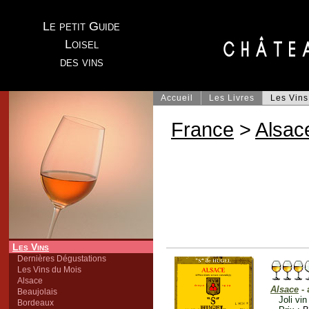
Le petit Guide
Loisel
des vins
Accueil
Les Livres
Les Vins
France
>
Alsac
Les Vins
Dernières Dégustations
Les Vins du Mois
Alsace
Alsace
- 
Beaujolais
Joli vi
Bordeaux