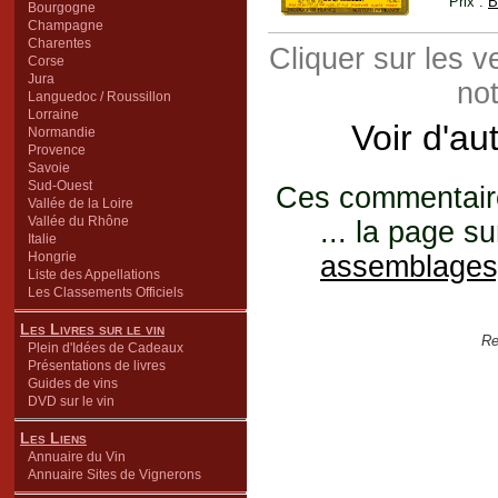
Prix :
B
Bourgogne
Champagne
Charentes
Cliquer sur les 
Corse
Jura
not
Languedoc / Roussillon
Lorraine
Voir d'au
Normandie
Provence
Savoie
Sud-Ouest
Ces commentaires
Vallée de la Loire
Vallée du Rhône
... la page su
Italie
Hongrie
assemblages
Liste des Appellations
Les Classements Officiels
Les Livres sur le vin
Re
Plein d'Idées de Cadeaux
Présentations de livres
Guides de vins
DVD sur le vin
Les Liens
Annuaire du Vin
Annuaire Sites de Vignerons