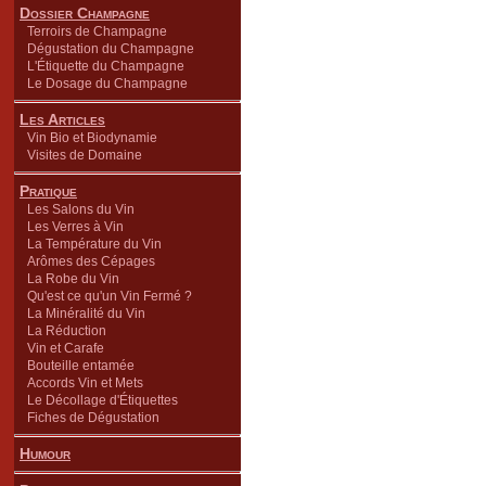
Dossier Champagne
Terroirs de Champagne
Dégustation du Champagne
L'Étiquette du Champagne
Le Dosage du Champagne
Les Articles
Vin Bio et Biodynamie
Visites de Domaine
Pratique
Les Salons du Vin
Les Verres à Vin
La Température du Vin
Arômes des Cépages
La Robe du Vin
Qu'est ce qu'un Vin Fermé ?
La Minéralité du Vin
La Réduction
Vin et Carafe
Bouteille entamée
Accords Vin et Mets
Le Décollage d'Étiquettes
Fiches de Dégustation
Humour