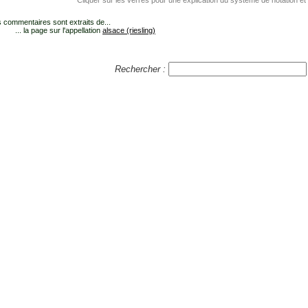
Cliquer sur les verres pour une explication du système de notation et
 commentaires sont extraits de...
... la page sur l'appellation
alsace (riesling)
Rechercher :