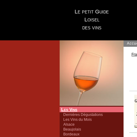
Le petit Guide
Loisel
des vins
Accu
Fr
Les Vins
Dernières Dégustations
Les Vins du Mois
Alsace
Beaujolais
Bordeaux