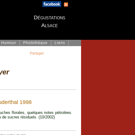
Dégustations
Alsace
Humour
Photothèque
Liens
Partager
yer
derthal 1998
ouches florales, quelques notes pétrolées.
u de sucres résiduels. (10/2002)