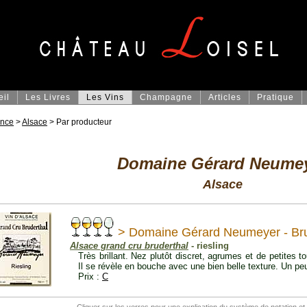
eil
Les Livres
Les Vins
Champagne
Articles
Pratique
ance
>
Alsace
> Par producteur
Domaine Gérard Neume
Alsace
> Domaine Gérard Neumeyer - Bru
Alsace grand cru bruderthal
- riesling
Très brillant. Nez plutôt discret, agrumes et de petites t
Il se révèle en bouche avec une bien belle texture. Un pe
Prix :
C