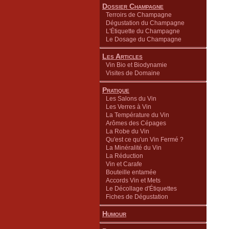
Dossier Champagne
Terroirs de Champagne
Dégustation du Champagne
L'Étiquette du Champagne
Le Dosage du Champagne
Les Articles
Vin Bio et Biodynamie
Visites de Domaine
Pratique
Les Salons du Vin
Les Verres à Vin
La Température du Vin
Arômes des Cépages
La Robe du Vin
Qu'est ce qu'un Vin Fermé ?
La Minéralité du Vin
La Réduction
Vin et Carafe
Bouteille entamée
Accords Vin et Mets
Le Décollage d'Étiquettes
Fiches de Dégustation
Humour