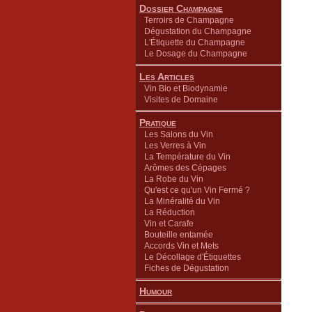
Dossier Champagne
Terroirs de Champagne
Dégustation du Champagne
L'Étiquette du Champagne
Le Dosage du Champagne
Les Articles
Vin Bio et Biodynamie
Visites de Domaine
Pratique
Les Salons du Vin
Les Verres à Vin
La Température du Vin
Arômes des Cépages
La Robe du Vin
Qu'est ce qu'un Vin Fermé ?
La Minéralité du Vin
La Réduction
Vin et Carafe
Bouteille entamée
Accords Vin et Mets
Le Décollage d'Étiquettes
Fiches de Dégustation
Humour