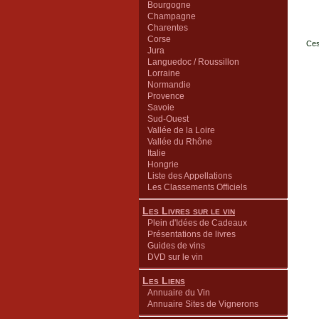
Bourgogne
Champagne
Charentes
Corse
Ces
Jura
Languedoc / Roussillon
Lorraine
Normandie
Provence
Savoie
Sud-Ouest
Vallée de la Loire
Vallée du Rhône
Italie
Hongrie
Liste des Appellations
Les Classements Officiels
Les Livres sur le vin
Plein d'Idées de Cadeaux
Présentations de livres
Guides de vins
DVD sur le vin
Les Liens
Annuaire du Vin
Annuaire Sites de Vignerons