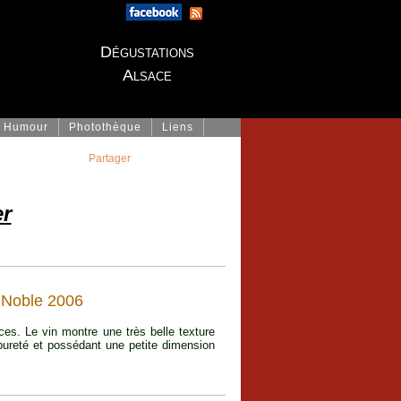
Dégustations
Alsace
Humour
Photothèque
Liens
Partager
r
 Noble 2006
s. Le vin montre une très belle texture
pureté et possédant une petite dimension