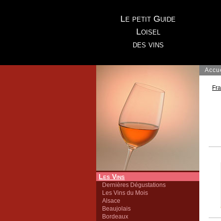
Le petit Guide
Loisel
des vins
Accu
Fr
Les Vins
Dernières Dégustations
Les Vins du Mois
Alsace
Beaujolais
Bordeaux