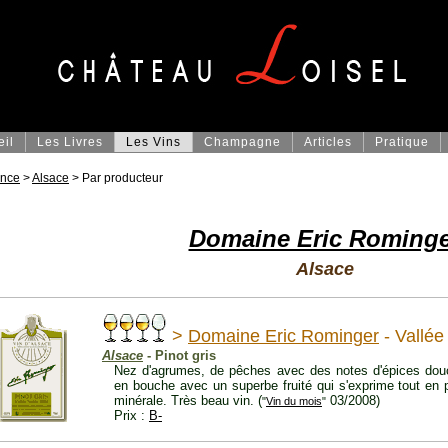
eil
Les Livres
Les Vins
Champagne
Articles
Pratique
ance
>
Alsace
> Par producteur
Domaine Eric Rominge
Alsace
>
Domaine Eric Rominger
- Vallée
Alsace
- Pinot gris
Nez d'agrumes, de pêches avec des notes d'épices douce
en bouche avec un superbe fruité qui s'exprime tout en 
minérale. Très beau vin. (
03/2008)
"
Vin du mois
"
Prix :
B-