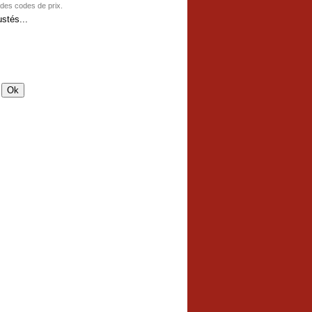
 des codes de prix.
stés...