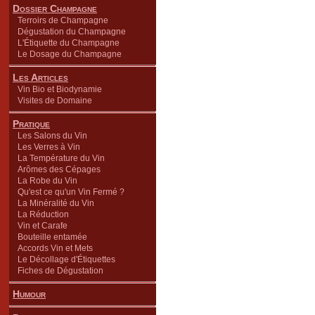
Dossier Champagne
Terroirs de Champagne
Dégustation du Champagne
L'Étiquette du Champagne
Le Dosage du Champagne
Les Articles
Vin Bio et Biodynamie
Visites de Domaine
Pratique
Les Salons du Vin
Les Verres à Vin
La Température du Vin
Arômes des Cépages
La Robe du Vin
Qu'est ce qu'un Vin Fermé ?
La Minéralité du Vin
La Réduction
Vin et Carafe
Bouteille entamée
Accords Vin et Mets
Le Décollage d'Étiquettes
Fiches de Dégustation
Humour