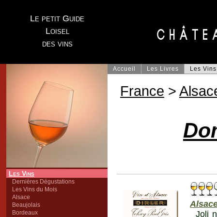
Le petit Guide
Loisel
des vins
Accueil
Les Livres
Les Vins
France
>
Alsac
Dom
Les Vins
Dernières Dégustations
Les Vins du Mois
Alsace
Alsac
Beaujolais
Bordeaux
Joli 