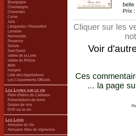
Bourgogne
belle
Champagne
Prix 
Charentes
Corse
Jura
Cliquer sur les 
Languedoc / Roussillon
Lorraine
not
Normandie
Provence
Voir d'autr
Savoie
Sud-Ouest
Vallée de la Loire
Vallée du Rhône
Italie
Hongrie
Ces commentaires
Liste des Appellations
Les Classements Officiels
... la page su
Les Livres sur le vin
Plein d'Idées de Cadeaux
Présentations de livres
Guides de vins
Re
DVD sur le vin
Les Liens
Annuaire du Vin
Annuaire Sites de Vignerons