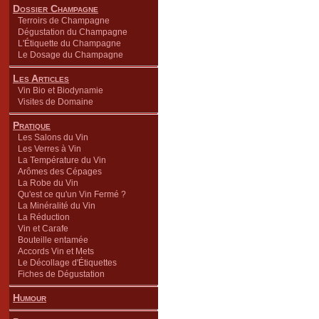
Dossier Champagne
Terroirs de Champagne
Dégustation du Champagne
L'Étiquette du Champagne
Le Dosage du Champagne
Les Articles
Vin Bio et Biodynamie
Visites de Domaine
Pratique
Les Salons du Vin
Les Verres à Vin
La Température du Vin
Arômes des Cépages
La Robe du Vin
Qu'est ce qu'un Vin Fermé ?
La Minéralité du Vin
La Réduction
Vin et Carafe
Bouteille entamée
Accords Vin et Mets
Le Décollage d'Étiquettes
Fiches de Dégustation
Humour