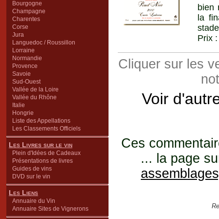
Bourgogne
bien 
Champagne
la fi
Charentes
stade
Corse
Jura
Prix 
Languedoc / Roussillon
Lorraine
Normandie
Cliquer sur les 
Provence
Savoie
not
Sud-Ouest
Vallée de la Loire
Voir d'autr
Vallée du Rhône
Italie
Hongrie
Liste des Appellations
Les Classements Officiels
Ces commentaires
Les Livres sur le vin
Plein d'Idées de Cadeaux
... la page su
Présentations de livres
Guides de vins
assemblages
DVD sur le vin
Les Liens
Annuaire du Vin
Re
Annuaire Sites de Vignerons