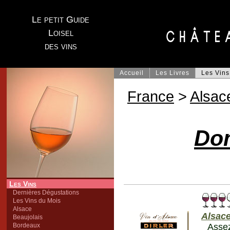
Le petit Guide
Loisel
des vins
Accueil
Les Livres
Les Vins
France
>
Alsac
Dom
Les Vins
Dernières Dégustations
Les Vins du Mois
Alsace
Alsac
Beaujolais
Bordeaux
Assez