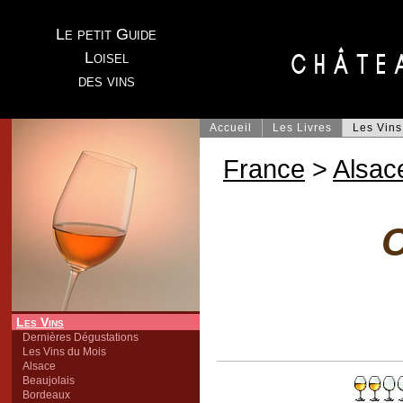
Le petit Guide
Loisel
des vins
Accueil
Les Livres
Les Vins
France
>
Alsac
C
Les Vins
Dernières Dégustations
Les Vins du Mois
Alsace
Beaujolais
Bordeaux