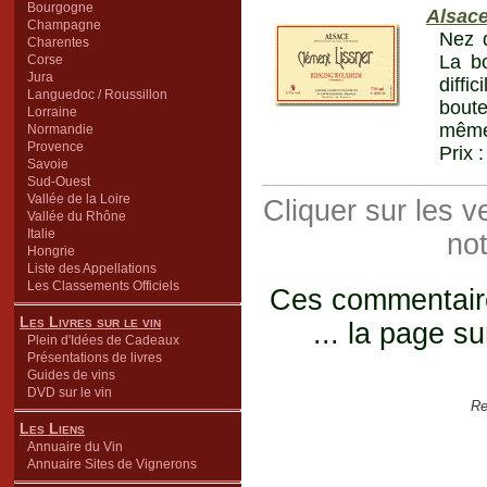
Bourgogne
Alsac
Champagne
Nez d
Charentes
La bo
Corse
Jura
diffi
Languedoc / Roussillon
boute
Lorraine
même)
Normandie
Provence
Prix 
Savoie
Sud-Ouest
Vallée de la Loire
Cliquer sur les 
Vallée du Rhône
Italie
not
Hongrie
Liste des Appellations
Les Classements Officiels
Ces commentaires
Les Livres sur le vin
... la page su
Plein d'Idées de Cadeaux
Présentations de livres
Guides de vins
DVD sur le vin
Re
Les Liens
Annuaire du Vin
Annuaire Sites de Vignerons