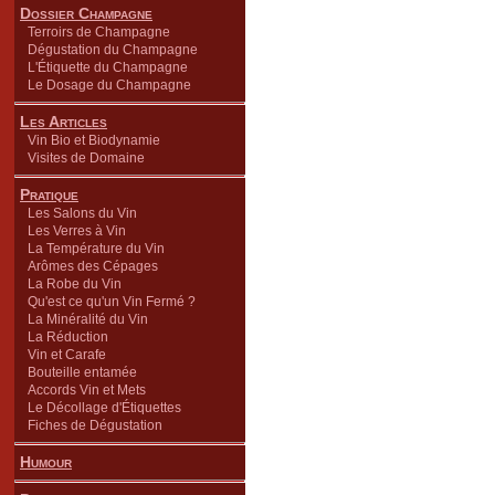
Dossier Champagne
Terroirs de Champagne
Dégustation du Champagne
L'Étiquette du Champagne
Le Dosage du Champagne
Les Articles
Vin Bio et Biodynamie
Visites de Domaine
Pratique
Les Salons du Vin
Les Verres à Vin
La Température du Vin
Arômes des Cépages
La Robe du Vin
Qu'est ce qu'un Vin Fermé ?
La Minéralité du Vin
La Réduction
Vin et Carafe
Bouteille entamée
Accords Vin et Mets
Le Décollage d'Étiquettes
Fiches de Dégustation
Humour