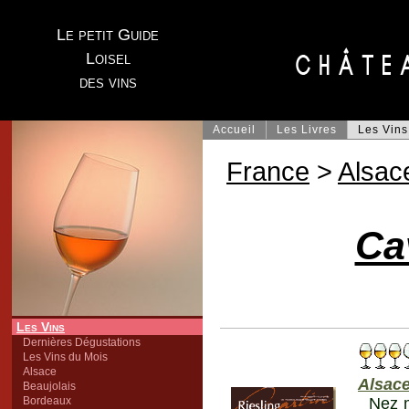
Le petit Guide
Loisel
des vins
Accueil
Les Livres
Les Vins
France
>
Alsac
Ca
Les Vins
Dernières Dégustations
Les Vins du Mois
Alsace
Alsace
Beaujolais
Bordeaux
Nez m