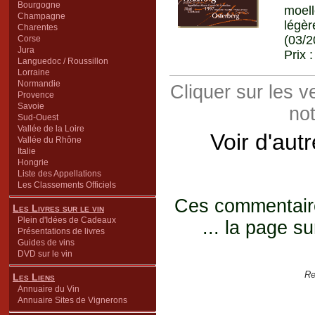
Bourgogne
moell
Champagne
légèr
Charentes
(03/2
Corse
Jura
Prix 
Languedoc / Roussillon
Lorraine
Normandie
Cliquer sur les 
Provence
Savoie
not
Sud-Ouest
Vallée de la Loire
Voir d'aut
Vallée du Rhône
Italie
Hongrie
Liste des Appellations
Les Classements Officiels
Ces commentaires
Les Livres sur le vin
Plein d'Idées de Cadeaux
... la page su
Présentations de livres
Guides de vins
DVD sur le vin
Re
Les Liens
Annuaire du Vin
Annuaire Sites de Vignerons