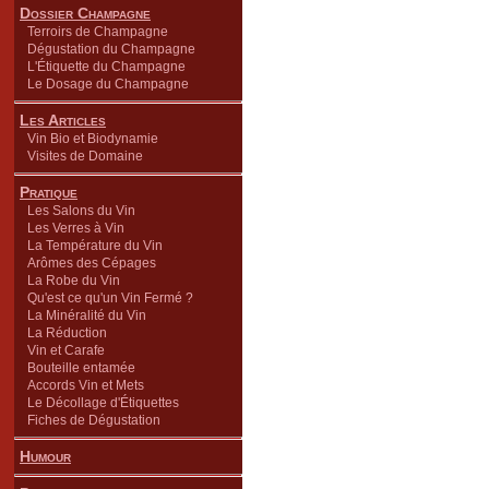
Dossier Champagne
Terroirs de Champagne
Dégustation du Champagne
L'Étiquette du Champagne
Le Dosage du Champagne
Les Articles
Vin Bio et Biodynamie
Visites de Domaine
Pratique
Les Salons du Vin
Les Verres à Vin
La Température du Vin
Arômes des Cépages
La Robe du Vin
Qu'est ce qu'un Vin Fermé ?
La Minéralité du Vin
La Réduction
Vin et Carafe
Bouteille entamée
Accords Vin et Mets
Le Décollage d'Étiquettes
Fiches de Dégustation
Humour