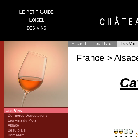
Le petit Guide
Loisel
des vins
Accueil
Les Livres
Les Vins
France
>
Alsac
Ca
Les Vins
Dernières Dégustations
Les Vins du Mois
Alsace
Beaujolais
Bordeaux