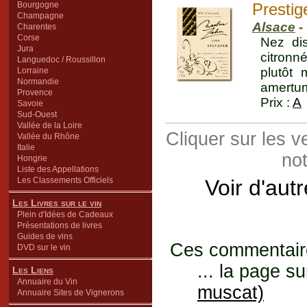
Bourgogne
Prestig
Champagne
Alsace
-
Charentes
Corse
Nez di
Jura
citronn
Languedoc / Roussillon
plutôt
Lorraine
Normandie
amertum
Provence
Prix :
A
Savoie
Sud-Ouest
Vallée de la Loire
Cliquer sur les 
Vallée du Rhône
Italie
not
Hongrie
Liste des Appellations
Les Classements Officiels
Voir d'aut
Les Livres sur le vin
Plein d'Idées de Cadeaux
Présentations de livres
Guides de vins
Ces commentaires
DVD sur le vin
... la page su
Les Liens
Annuaire du Vin
muscat)
Annuaire Sites de Vignerons