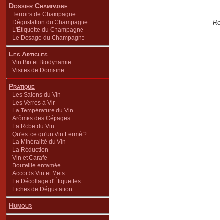
Dossier Champagne
Terroirs de Champagne
Dégustation du Champagne
Re
L'Étiquette du Champagne
Le Dosage du Champagne
Les Articles
Vin Bio et Biodynamie
Visites de Domaine
Pratique
Les Salons du Vin
Les Verres à Vin
La Température du Vin
Arômes des Cépages
La Robe du Vin
Qu'est ce qu'un Vin Fermé ?
La Minéralité du Vin
La Réduction
Vin et Carafe
Bouteille entamée
Accords Vin et Mets
Le Décollage d'Étiquettes
Fiches de Dégustation
Humour