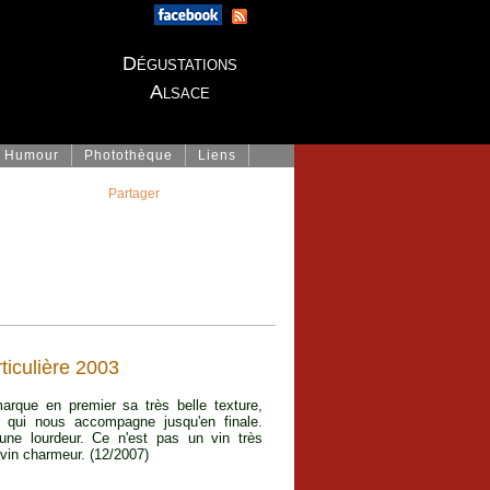
Dégustations
Alsace
Humour
Photothèque
Liens
Partager
ticulière 2003
rque en premier sa très belle texture,
r qui nous accompagne jusqu'en finale.
cune lourdeur. Ce n'est pas un vin très
vin charmeur. (12/2007)