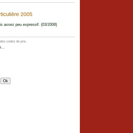
ticulière 2005
ais assez peu expressif. (03/2008)
 des codes de prix.
...