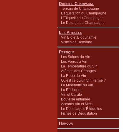
Dossier Champagne
Terroirs de Champagne
Dégustation du Champagne
L'Étiquette du Champagne
Le Dosage du Champagne
Les Articles
Vin Bio et Biodynamie
Visites de Domaine
Pratique
Les Salons du Vin
Les Verres à Vin
La Température du Vin
Arômes des Cépages
La Robe du Vin
Qu'est ce qu'un Vin Fermé ?
La Minéralité du Vin
La Réduction
Vin et Carafe
Bouteille entamée
Accords Vin et Mets
Le Décollage d'Étiquettes
Fiches de Dégustation
Humour