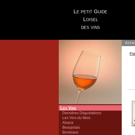
Le petit Guide
Loisel
des vins
Accu
Fr
Les Vins
Dernières Dégustations
Les Vins du Mois
Alsace
Beaujolais
Bordeaux