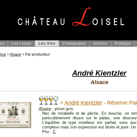
eil
Les Livres
Les Vins
Champagne
Articles
Pratique
ance
>
Alsace
> Par producteur
André Kientzler
Alsace
>
André Kientzler
- Réserve Par
Alsace
- pinot gris
Nez de mirabelle et de pêche. En bouche, on rema
particulièrement douce sur le palais, une douceu
L'équilibre de type moelleux est parfait, sans au
complexe mais son expression est droite et pure. Un 
Prix :
C