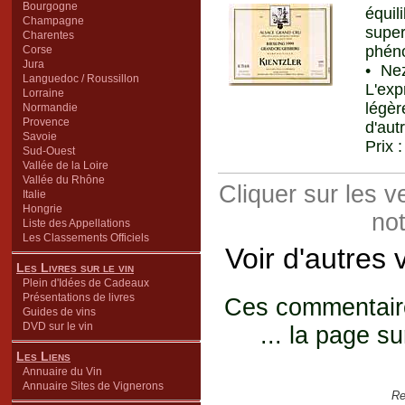
Bourgogne
équi
Champagne
super
Charentes
phéno
Corse
Jura
• Nez
Languedoc / Roussillon
L'exp
Lorraine
légè
Normandie
Provence
d'aut
Savoie
Prix 
Sud-Ouest
Vallée de la Loire
Vallée du Rhône
Cliquer sur les 
Italie
Hongrie
not
Liste des Appellations
Les Classements Officiels
Voir d'autres 
Les Livres sur le vin
Plein d'Idées de Cadeaux
Présentations de livres
Ces commentaires
Guides de vins
DVD sur le vin
... la page su
Les Liens
Annuaire du Vin
Annuaire Sites de Vignerons
Re