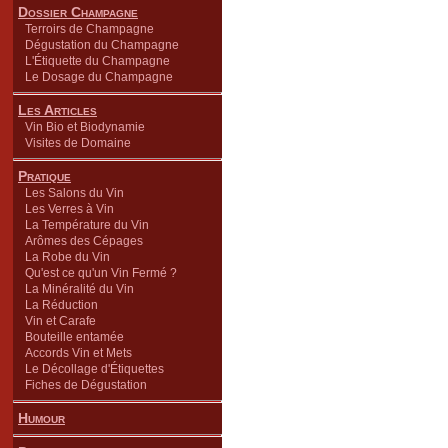
Dossier Champagne
Terroirs de Champagne
Dégustation du Champagne
L'Étiquette du Champagne
Le Dosage du Champagne
Les Articles
Vin Bio et Biodynamie
Visites de Domaine
Pratique
Les Salons du Vin
Les Verres à Vin
La Température du Vin
Arômes des Cépages
La Robe du Vin
Qu'est ce qu'un Vin Fermé ?
La Minéralité du Vin
La Réduction
Vin et Carafe
Bouteille entamée
Accords Vin et Mets
Le Décollage d'Étiquettes
Fiches de Dégustation
Humour