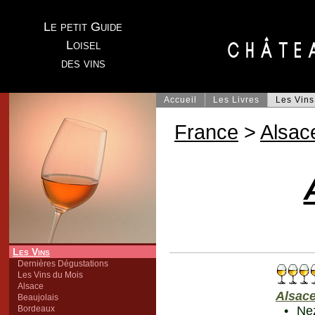
Le petit Guide
Loisel
des vins
Accueil
Les Livres
Les Vins
France
>
Alsac
Les Vins
Dernières Dégustations
Les Vins du Mois
Alsace
Alsace
Beaujolais
Bordeaux
• Ne