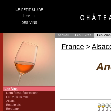
Le petit Guide
Loisel
des vins
Accueil
Les Livres
Les Vins
France
>
Alsac
An
Les Vins
Dernières Dégustations
Les Vins du Mois
Alsace
Beaujolais
Bordeaux