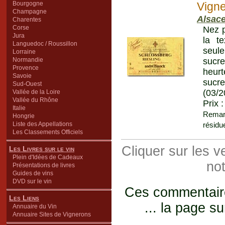
Bourgogne
Vign
Champagne
Alsace
Charentes
Corse
Nez p
Jura
la te
Languedoc / Roussillon
seule
Lorraine
Normandie
sucre
Provence
heurt
Savoie
sucr
Sud-Ouest
(03/2
Vallée de la Loire
Vallée du Rhône
Prix 
Italie
Remar
Hongrie
Liste des Appellations
résidue
Les Classements Officiels
Cliquer sur les 
Les Livres sur le vin
Plein d'Idées de Cadeaux
not
Présentations de livres
Guides de vins
DVD sur le vin
Ces commentaires
Les Liens
... la page su
Annuaire du Vin
Annuaire Sites de Vignerons