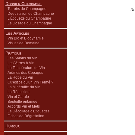
Dossier Champagne
Terroirs de Champagne
Re
Dégustation du Champagne
L'Étiquette du Champagne
Le Dosage du Champagne
Les Articles
Vin Bio et Biodynamie
Visites de Domaine
Pratique
Les Salons du Vin
Les Verres à Vin
La Température du Vin
Arômes des Cépages
La Robe du Vin
Qu'est ce qu'un Vin Fermé ?
La Minéralité du Vin
La Réduction
Vin et Carafe
Bouteille entamée
Accords Vin et Mets
Le Décollage d'Étiquettes
Fiches de Dégustation
Humour