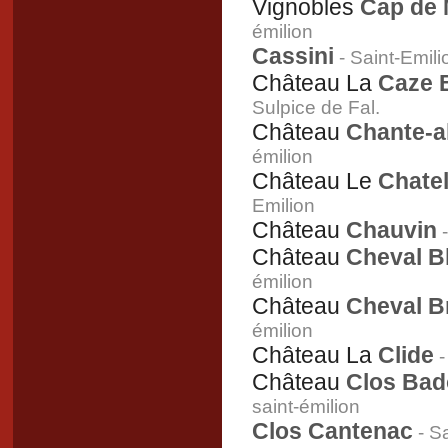
Vignobles
Cap de 
émilion
Cassini
- Saint-Emili
Château La
Caze B
Sulpice de Fal.
Château
Chante-a
émilion
Château Le
Chatel
Emilion
Château
Chauvin
-
Château
Cheval B
émilion
Château
Cheval B
émilion
Château La
Clide
-
Château
Clos Bad
saint-émilion
Clos Cantenac
- Sa