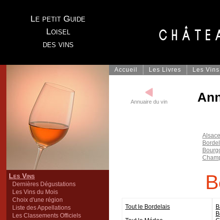
Le petit Guide
Loisel
des vins
Accueil
Les Livres
Les Vins
Ann
Annuaire du vin
Alsac
Bordel
Bourg
Cham
B
Les Vins
Dernières Dégustations
Les Vins du Mois
Choix d'une région
Tout le Bordelais
B
Liste des Appellations
B
Les Classements Officiels