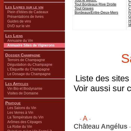
Tout le Médoc
C
Tout Bordeaux Rive Droite
C
Les Livres sur le vin
Tout Graves
C
Plein d'Idées de Cadeaux
Bordeaux/Entre-Deux-Mers
F
Présentations de livres
G
H
Guides de vins
M
DVD sur le vin
Les Liens
Annuaire du Vin
Annuaire Sites de Vignerons
S
Dossier Champagne
Terroirs de Champagne
Dégustation du Champagne
L'Étiquette du Champagne
Le Dosage du Champagne
Liste des sites
Les Articles
Voir aussi sur c
Vin Bio et Biodynamie
Visites de Domaine
Pratique
Les Salons du Vin
Les Verres à Vin
A
La Température du Vin
-
-
Arômes des Cépages
Château
Angélus
-
La Robe du Vin