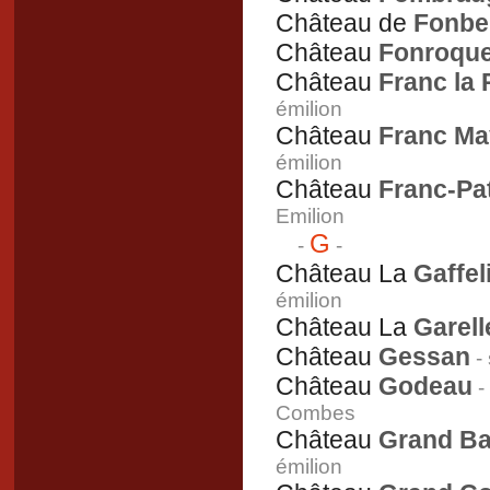
Château de
Fonbe
Château
Fonroqu
Château
Franc la
émilion
Château
Franc Ma
émilion
Château
Franc-Pa
Emilion
G
-
-
Château La
Gaffel
émilion
Château La
Garell
Château
Gessan
- 
Château
Godeau
-
Combes
Château
Grand Bar
émilion