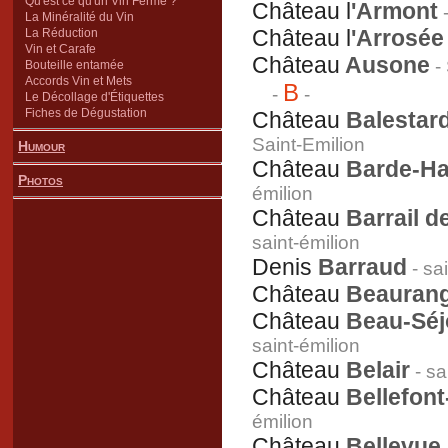
Qu'est ce qu'un Vin Fermé ?
Château l
'Armont
-
La Minéralité du Vin
Château l
'Arrosée
La Réduction
Vin et Carafe
Château
Ausone
- 
Bouteille entamée
Accords Vin et Mets
B
-
-
Le Décollage d'Étiquettes
Fiches de Dégustation
Château
Balestard
Saint-Emilion
Humour
Château
Barde-Ha
Photos
émilion
Château
Barrail d
saint-émilion
Denis
Barraud
- sa
Château
Beauran
Château
Beau-Séj
saint-émilion
Château
Belair
- sa
Château
Bellefont
émilion
Château
Bellevue