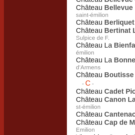
Château
Bellevue
saint-émilion
Château
Berliquet
Château
Bertinat 
Sulpice de F.
Château La
Bienfa
émilion
Château La
Bonne
d'Armens
Château
Boutisse
C
-
-
Château
Cadet Pio
Château
Canon La 
st-émilion
Château
Cantena
Château
Cap de M
Emilion