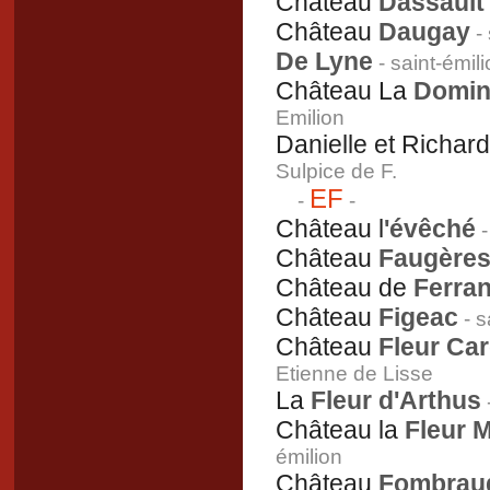
Château
Dassault
Château
Daugay
- 
De Lyne
- saint-émil
Château La
Domin
Emilion
Danielle et Richar
Sulpice de F.
EF
-
-
Château l
'évêché
-
Château
Faugère
Château de
Ferra
Château
Figeac
- s
Château
Fleur Car
Etienne de Lisse
La
Fleur d'Arthus
Château la
Fleur 
émilion
Château
Fombrau