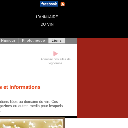
l'annuaire
du vin
Humour
Photothèque
Liens
Annuaire des sites de
vignerons
s et informations
mations liées au domaine du vin. Ces
azines ou autres media pour lesquels
.