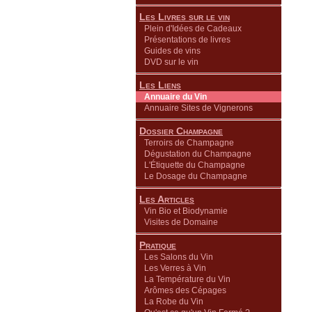
Les Livres sur le vin
Plein d'Idées de Cadeaux
Présentations de livres
Guides de vins
DVD sur le vin
Les Liens
Annuaire du Vin
Annuaire Sites de Vignerons
Dossier Champagne
Terroirs de Champagne
Dégustation du Champagne
L'Étiquette du Champagne
Le Dosage du Champagne
Les Articles
Vin Bio et Biodynamie
Visites de Domaine
Pratique
Les Salons du Vin
Les Verres à Vin
La Température du Vin
Arômes des Cépages
La Robe du Vin