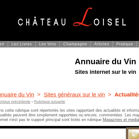
eil
Les Livres
Les Vins
Champagne
Articles
Pratique
Annuaire du Vin
Sites internet sur le vin
nuaire du Vin
>
Sites généraux sur le vin
>
Actualité
-
brique précédente
Rubrique suivante
s cette rubrique sont répertoriés les sites rapportant des actualités et infor
tualités peuvent être simplement rapportées ou encore, commentées. Les mag
ernet n'est pas le support principal sont listés en rubrique
Magazines et media