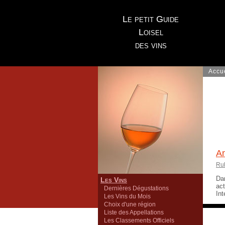
Le petit Guide
Loisel
des vins
Accu
An
Ru
Dan
Les Vins
ac
Dernières Dégustations
Int
Les Vins du Mois
Choix d'une région
Liste des Appellations
Les Classements Officiels