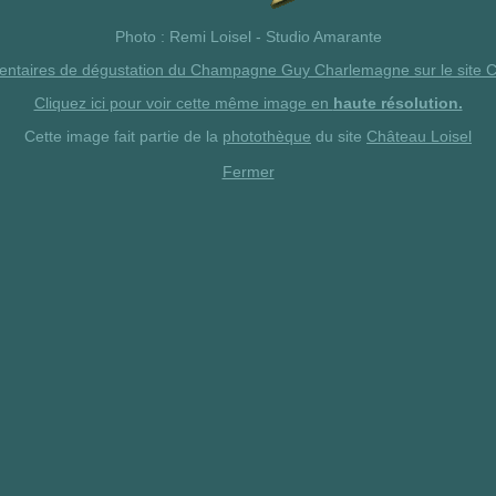
Photo : Remi Loisel -
Studio Amarante
entaires de dégustation du Champagne Guy Charlemagne sur le site C
Cliquez ici pour voir cette même image en
haute résolution.
Cette image fait partie de la
photothèque
du site
Château Loisel
Fermer