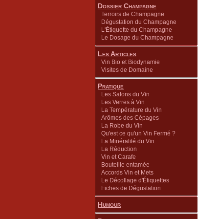
Dossier Champagne
Terroirs de Champagne
Dégustation du Champagne
L'Étiquette du Champagne
Le Dosage du Champagne
Les Articles
Vin Bio et Biodynamie
Visites de Domaine
Pratique
Les Salons du Vin
Les Verres à Vin
La Température du Vin
Arômes des Cépages
La Robe du Vin
Qu'est ce qu'un Vin Fermé ?
La Minéralité du Vin
La Réduction
Vin et Carafe
Bouteille entamée
Accords Vin et Mets
Le Décollage d'Étiquettes
Fiches de Dégustation
Humour