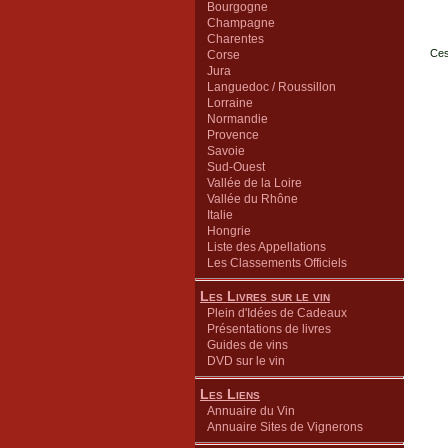
Bourgogne
Champagne
Charentes
Ces
Corse
Jura
Languedoc / Roussillon
Lorraine
Normandie
Provence
Savoie
Sud-Ouest
Vallée de la Loire
Vallée du Rhône
Italie
Hongrie
Liste des Appellations
Les Classements Officiels
Les Livres sur le vin
Plein d'Idées de Cadeaux
Présentations de livres
Guides de vins
DVD sur le vin
Les Liens
Annuaire du Vin
Annuaire Sites de Vignerons