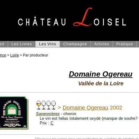
eil
Les Livres
Les Vins
Champagne
Articles
Pratique
ance
>
Loire
> Par producteur
Domaine Ogereau
Vallée de la Loire
>
Domaine Ogereau
2002
Savennières
- chenin
Le vin est hélas totalement oxydé (manque de soufre? 
Prix :
C