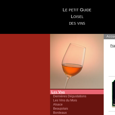
Le petit Guide
Loisel
des vins
Accu
Fr
Les Vins
Dernières Dégustations
Les Vins du Mois
Alsace
Beaujolais
Bordeaux