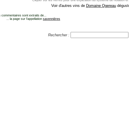
Cliquer sur les verres pour une explication du système de notation et
Voir d'autres vins de
Domaine Ogereau
dégusté
 commentaires sont extraits de...
... la page sur l'appellation
savennières
Rechercher :