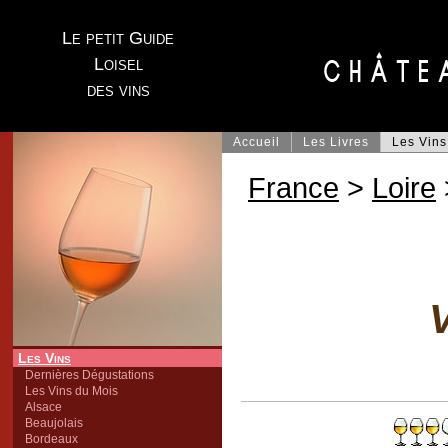
Le petit Guide
Loisel
des vins
Accueil
Les Livres
Les Vins
France
>
Loire
V
Les Vins
Dernières Dégustations
Les Vins du Mois
Alsace
Beaujolais
Bordeaux