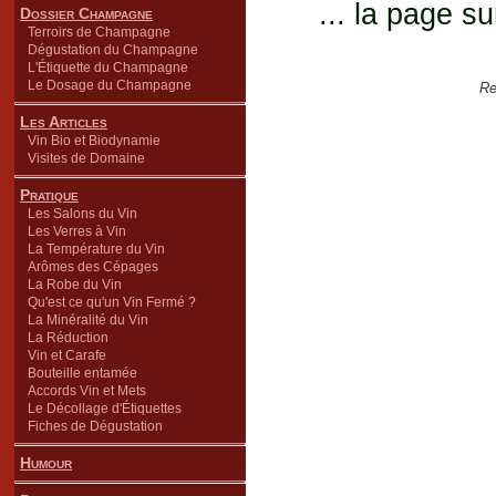
... la page su
Dossier Champagne
Terroirs de Champagne
Dégustation du Champagne
L'Étiquette du Champagne
Le Dosage du Champagne
Re
Les Articles
Vin Bio et Biodynamie
Visites de Domaine
Pratique
Les Salons du Vin
Les Verres à Vin
La Température du Vin
Arômes des Cépages
La Robe du Vin
Qu'est ce qu'un Vin Fermé ?
La Minéralité du Vin
La Réduction
Vin et Carafe
Bouteille entamée
Accords Vin et Mets
Le Décollage d'Étiquettes
Fiches de Dégustation
Humour