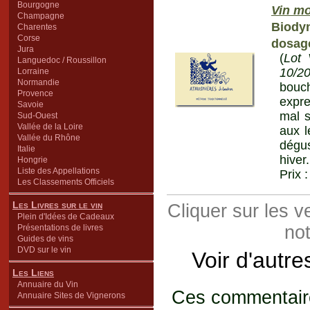
Bourgogne
Vin mo
Champagne
Biody
Charentes
Corse
dosage
Jura
(
Lot 
Languedoc / Roussillon
10/2
Lorraine
Normandie
bouc
Provence
expre
Savoie
mal s
Sud-Ouest
Vallée de la Loire
aux l
Vallée du Rhône
dégus
Italie
hiver
Hongrie
Liste des Appellations
Prix 
Les Classements Officiels
Les Livres sur le vin
Cliquer sur les 
Plein d'Idées de Cadeaux
not
Présentations de livres
Guides de vins
DVD sur le vin
Voir d'autre
Les Liens
Annuaire du Vin
Ces commentaires
Annuaire Sites de Vignerons