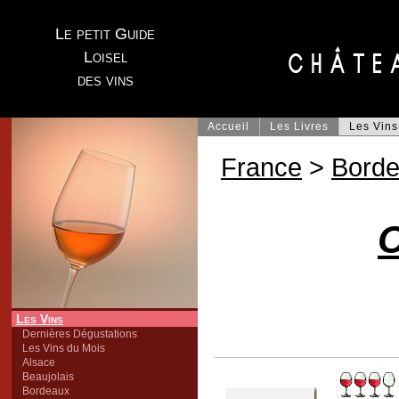
Le petit Guide
Loisel
des vins
Accueil
Les Livres
Les Vins
France
>
Bord
C
Les Vins
Dernières Dégustations
Les Vins du Mois
Alsace
Beaujolais
Bordeaux