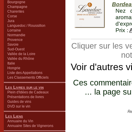
Bourgogne
Bordeau
Champagne
Nez d
Charentes
Corse
aroma
Jura
d'expr
Languedoc / Roussillon
Prix :
Lorraine
Normandie
Provence
Cliquer sur les 
Savoie
Sud-Ouest
not
Vallée de la Loire
Vallée du Rhône
Italie
Voir d'autres 
Hongrie
Liste des Appellations
Les Classements Officiels
Ces commentaires
Les Livres sur le vin
... la page su
Plein d'Idées de Cadeaux
Présentations de livres
Guides de vins
DVD sur le vin
Re
Les Liens
Annuaire du Vin
Annuaire Sites de Vignerons