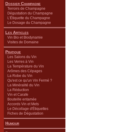
Dossier Champagne
Terroirs de Champagne
Dégustation du Champagne
L'Étiquette du Champagne
Le Dosage du Champagne
Les Articles
Vin Bio et Biodynamie
Visites de Domaine
Pratique
Les Salons du Vin
Les Verres à Vin
La Température du Vin
Arômes des Cépages
La Robe du Vin
Qu'est ce qu'un Vin Fermé ?
La Minéralité du Vin
La Réduction
Vin et Carafe
Bouteille entamée
Accords Vin et Mets
Le Décollage d'Étiquettes
Fiches de Dégustation
Humour